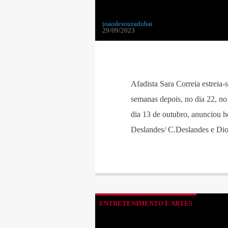
joaodesouzadubai
29/09/2023
Afadista Sara Correia estreia-
semanas depois, no dia 22, no
dia 13 de outubro, anunciou h
Deslandes/ C.Deslandes e Di
ENTRETENIMENTO E ARTES