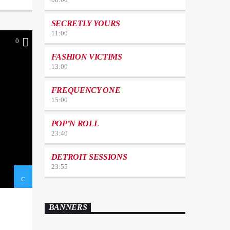
SECRETLY YOURS
11:00
0
FASHION VICTIMS
13:00
FREQUENCY ONE
15:00
POP’N ROLL
23:40
DETROIT SESSIONS
23:55
BANNERS