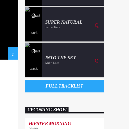
2
SUPER NATURAL
Jamie Tock
3
INTO THE SKY
Mike Lost
FULL TRACKLIST
UPCOMING SHOW
HIPSTER MORNING
08:00