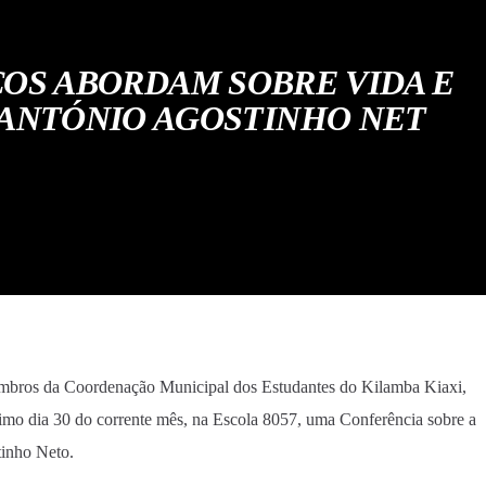
OS ABORDAM SOBRE VIDA E
 ANTÓNIO AGOSTINHO NET
bros da Coordenação Municipal dos Estudantes do Kilamba Kiaxi,
imo dia 30 do corrente mês, na Escola 8057, uma Conferência sobre a
inho Neto.