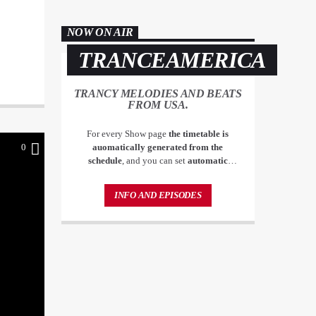
NOW ON AIR
TRANCEAMERICA
TRANCY MELODIES AND BEATS
FROM USA.
For every Show page
the timetable is
auomatically generated from the
0
schedule
, and you can set
automatic
carousels of Podcasts, Articles and Charts
by simply choosing a category. Curabitur
INFO AND EPISODES
id lacus felis. Sed justo mauris, auctor eget
tellus nec, pellentesque varius mauris. Sed
eu congue nulla, et tincidunt justo.
Aliquam semper faucibus odio id varius.
Suspendisse varius laoreet sodales.