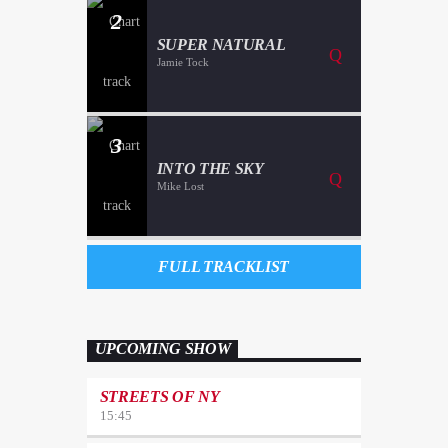
2
SUPER NATURAL
Jamie Tock
3
INTO THE SKY
Mike Lost
FULL TRACKLIST
UPCOMING SHOW
STREETS OF NY
15:45