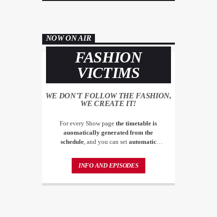
NOW ON AIR
FASHION
VICTIMS
WE DON'T FOLLOW THE FASHION,
WE CREATE IT!
For every Show page
the timetable is
auomatically generated from the
schedule
, and you can set
automatic
carousels of Podcasts, Articles and Charts
by simply choosing a category. Curabitur
INFO AND EPISODES
id lacus felis. Sed justo mauris, auctor eget
tellus nec, pellentesque varius mauris. Sed
eu congue nulla, et tincidunt justo.
Aliquam semper faucibus odio id varius.
Suspendisse varius laoreet sodales.