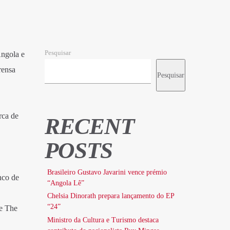
Pesquisar
Angola e
rensa
Pesquisar
rca de
RECENT
POSTS
Brasileiro Gustavo Javarini vence prémio
nco de
“Angola Lê”
Chelsia Dinorath prepara lançamento do EP
“24”
e The
Ministro da Cultura e Turismo destaca