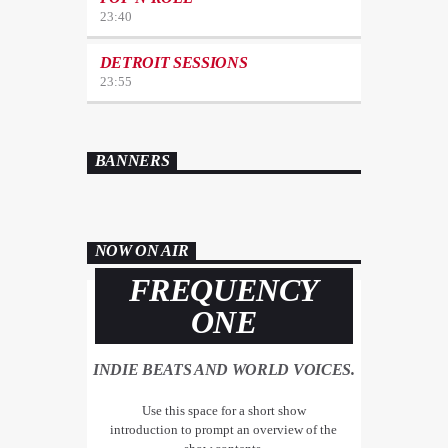
23:40
DETROIT SESSIONS
23:55
BANNERS
NOW ON AIR
FREQUENCY
ONE
INDIE BEATS AND WORLD VOICES.
Use this space for a short show
introduction to prompt an overview of the