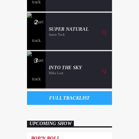
2
SUPER NATURAL
Jamie Tock
3
INTO THE SKY
Mike Lost
FULL TRACKLIST
UPCOMING SHOW
POP’N ROLL