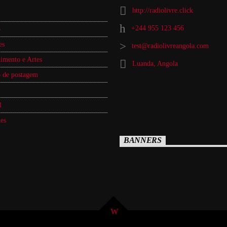
http://radiolivre.click
+244 955 123 456
o
es
test@radiolivreangola.com
imento e Artes
Luanda, Angola
 de postagem
l
es
BANNERS