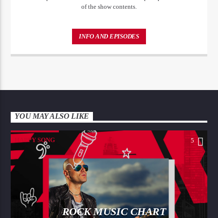
of the show contents.
INFO AND EPISODES
YOU MAY ALSO LIKE
HAPPY SONG
5
ROCK MUSIC CHART