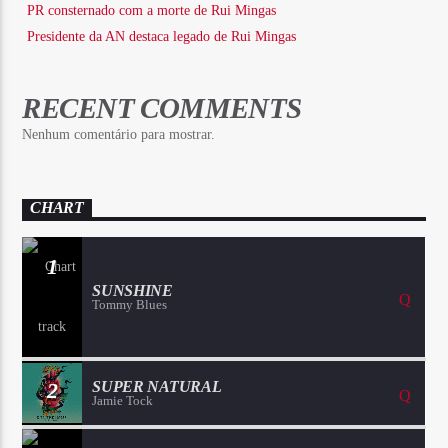
PR consternado com a morte de Rui Mingas
Presidente da AN destaca legado de Rui Mingas
RECENT COMMENTS
Nenhum comentário para mostrar.
CHART
1
SUNSHINE
Tommy Blues
2
SUPER NATURAL
Jamie Tock