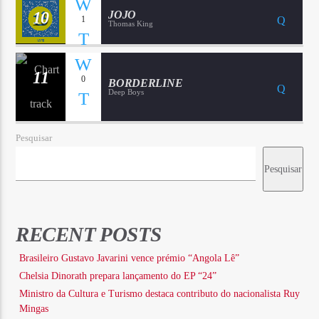
10
JOJO
1
Thomas King
11
0
BORDERLINE
Deep Boys
Pesquisar
Pesquisar
RECENT POSTS
Brasileiro Gustavo Javarini vence prémio “Angola Lê”
Chelsia Dinorath prepara lançamento do EP “24”
Ministro da Cultura e Turismo destaca contributo do nacionalista Ruy
Mingas