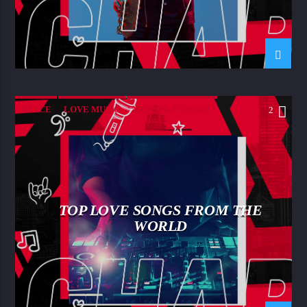
DANCE
LOVE MUSIC
MONTHLY CHART
2
SPRING CHART
TOP LOVE SONGS FROM THE
WORLD