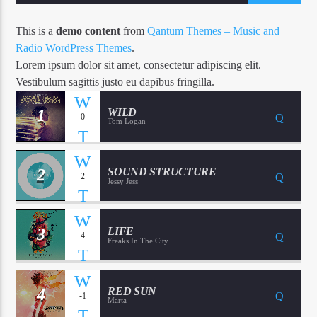
This is a
demo content
from
Qantum Themes – Music and
Radio WordPress Themes
.
Lorem ipsum dolor sit amet, consectetur adipiscing elit.
Vestibulum sagittis justo eu dapibus fringilla.
1
WILD
0
Tom Logan
2
SOUND STRUCTURE
2
Jessy Jess
3
LIFE
4
Freaks In The City
4
RED SUN
-1
Marta