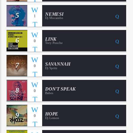
5
NEMESI
1
Dj Mocambo
6
LINK
0
Tory Ponche
7
SAVANNAH
0
Dj Spritz
8
DON'T SPEAK
0
Babes
9
HOPE
0
Dj Lemon