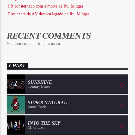
PR consternado com a morte de Rui Mingas
Presidente da AN destaca legado de Rui Mingas
RECENT COMMENTS
Nenhum comentário para mostrar.
CHART
1
SUNSHINE
Tommy Blues
2
SUPER NATURAL
Jamie Tock
3
INTO THE SKY
Mike Lost