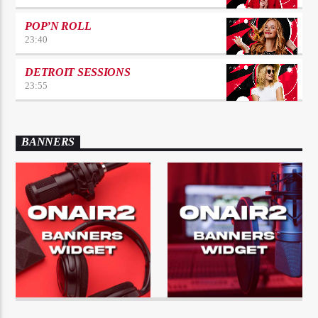
POP’N ROLL
23:40
DETROIT SESSIONS
23:55
BANNERS