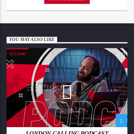
Aliquam semper faucibus odio id varius. Suspendisse varius laoreet
sodales.
YOU MAY ALSO LIKE
TECHNO
23
LONDON CALLING PODCAST