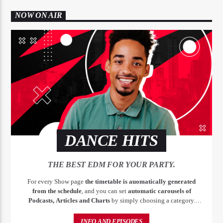
NOW ON AIR
DANCE HITS
THE BEST EDM FOR YOUR PARTY.
For every Show page
the timetable is auomatically generated
from the schedule
, and you can set
automatic carousels of
Podcasts, Articles and Charts
by simply choosing a category.
Curabitur id lacus felis. Sed justo mauris, auctor eget tellus nec,
pellentesque varius mauris. Sed eu congue nulla, et tincidunt justo.
INFO AND EPISODES