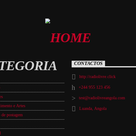
TEGORIA
CONTACTOS
http://radiolivre.click
+244 955 123 456
o
es
test@radiolivreangola.com
imento e Artes
Luanda, Angola
 de postagem
l