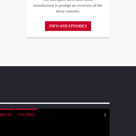
introduction to prompt an overview of the
show contents.
INFO AND EPISODES
HOUSE
TECHNO
3