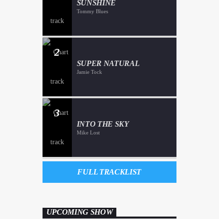
SUNSHINE
Tommy Blues
2
SUPER NATURAL
Jamie Tock
3
INTO THE SKY
Mike Lost
FULL TRACKLIST
UPCOMING SHOW