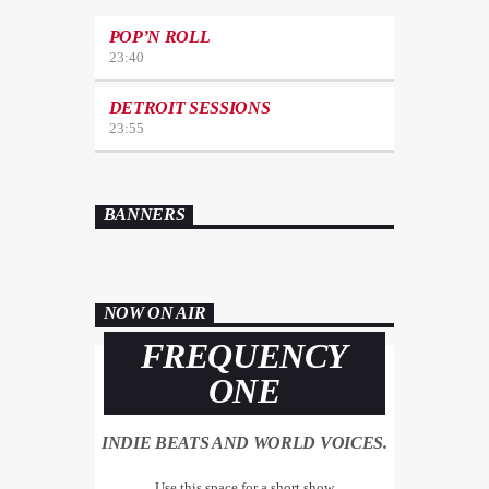
POP’N ROLL
23:40
DETROIT SESSIONS
23:55
BANNERS
NOW ON AIR
FREQUENCY
ONE
INDIE BEATS AND WORLD VOICES.
Use this space for a short show