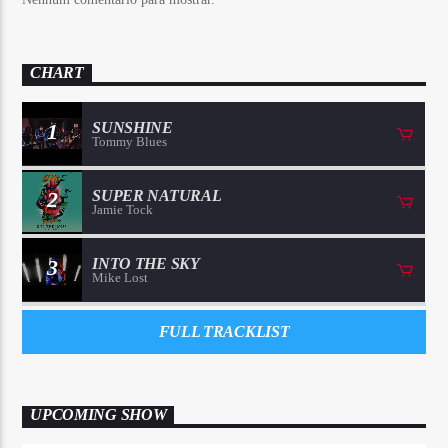
CHART
1
SUNSHINE
Tommy Blues
2
SUPER NATURAL
Jamie Tock
3
INTO THE SKY
Mike Lost
FULL TRACKLIST
UPCOMING SHOW