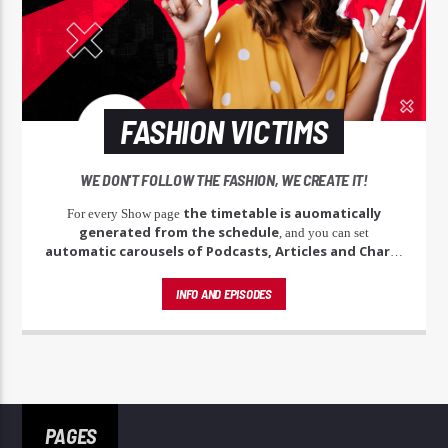
FASHION VICTIMS
WE DON'T FOLLOW THE FASHION, WE CREATE IT!
the timetable is auomatically
For every Show page
generated from the schedule
, and you can set
automatic carousels of Podcasts, Articles and Charts
by simply choosing a category. Curabitur id lacus felis. Sed justo
mauris, auctor eget tellus nec, pellentesque varius mauris. Sed eu
INFO AND EPISODES
congue nulla, et tincidunt justo. Aliquam semper faucibus odio id
varius. Suspendisse varius laoreet sodales.
PAGES