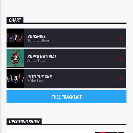
CHART
SUNSHINE
1
Tommy Blues
SUPER NATURAL
2
Jamie Tock
INTO THE SKY
3
Mike Lost
FULL TRACKLIST
UPCOMING SHOW