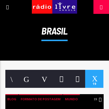
[There are no radio stations in the database]
BRASIL
19
BLOG
FORMATO DE POSTAGEM
MUNDO
19
NOVIDADES