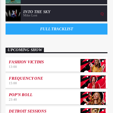
3
INTO THE SKY
Mike Lost
FULL TRACKLIST
UPCOMING SHOW
FASHION VICTIMS
13:00
FREQUENCY ONE
15:00
POP’N ROLL
23:40
DETROIT SESSIONS