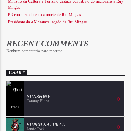
Ministro da Cultura e Turismo destaca contributo do nacionalista Ruy
Mingas
PR consternado com a morte de Rui Mingas
Presidente da AN destaca legado de Rui Mingas
RECENT COMMENTS
Nenhum comentário para mostrar.
CHART
1
SUNSHINE
Tommy Blues
2
SUPER NATURAL
Jamie Tock