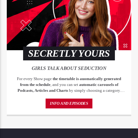
SECRETLY YOURS
GIRLS TALK ABOUT SEDUCTION
For every Show page
the timetable is auomatically generated
from the schedule
, and you can set
automatic carousels of
Podcasts, Articles and Charts
by simply choosing a category.
Curabitur id lacus felis. Sed justo mauris, auctor eget tellus nec,
pellentesque varius mauris. Sed eu congue nulla, et tincidunt justo.
INFO AND EPISODES
Aliquam semper faucibus odio id varius. Suspendisse varius laoreet
sodales.