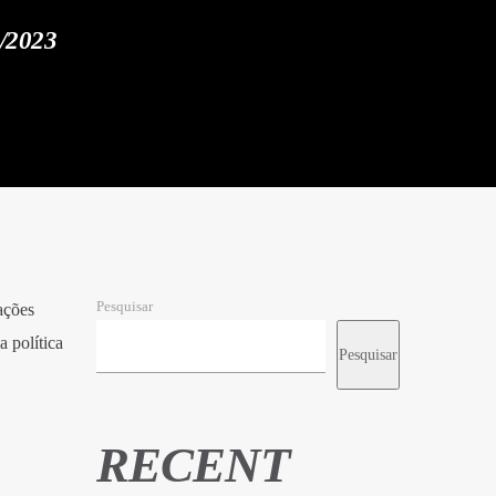
/2023
Pesquisar
ações
a política
Pesquisar
RECENT