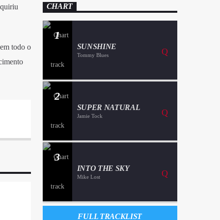
quiriu
CHART
1
SUNSHINE
s em todo o
Tommy Blues
scimento
2
SUPER NATURAL
Jamie Tock
3
INTO THE SKY
Mike Lost
FULL TRACKLIST