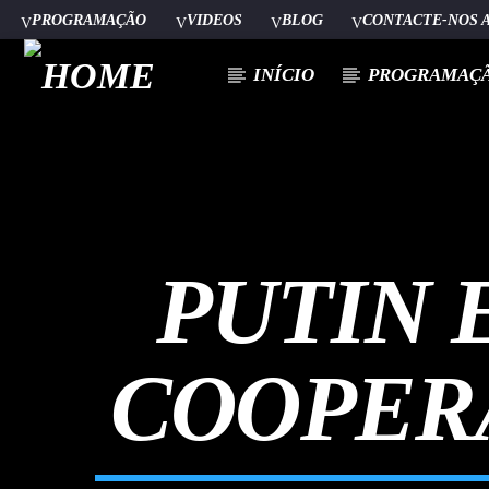
PROGRAMAÇÃO
VIDEOS
BLOG
CONTACTE-NOS 
INÍCIO
PROGRAMAÇ
[There are no radio stations in the database]
PUTIN 
COOPER