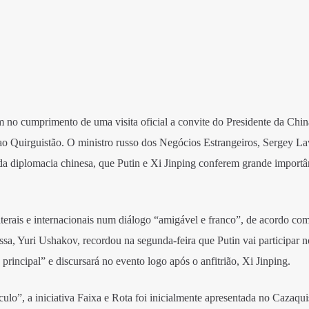
 no cumprimento de uma visita oficial a convite do Presidente da China
ao Quirguistão. O ministro russo dos Negócios Estrangeiros, Sergey La
a diplomacia chinesa, que Putin e Xi Jinping conferem grande importâ
laterais e internacionais num diálogo “amigável e franco”, de acordo co
sa, Yuri Ushakov, recordou na segunda-feira que Putin vai participar n
incipal” e discursará no evento logo após o anfitrião, Xi Jinping.
lo”, a iniciativa Faixa e Rota foi inicialmente apresentada no Cazaqu