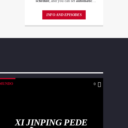
schedule
, and you can set
automatic
carousels of Podcasts, Articles and Charts
by simply choosing a category. Curabitur
INFO AND EPISODES
id lacus felis. Sed justo mauris, auctor eget
tellus nec, pellentesque varius mauris. Sed
eu congue nulla, et tincidunt justo.
Aliquam semper faucibus odio id varius.
Suspendisse varius laoreet sodales.
MUNDO
0
XI JINPING PEDE