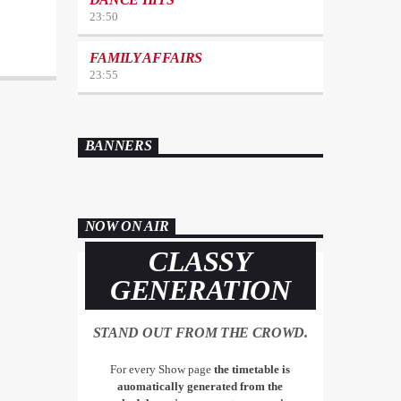
23:50
FAMILY AFFAIRS
23:55
BANNERS
NOW ON AIR
CLASSY
GENERATION
STAND OUT FROM THE CROWD.
For every Show page
the timetable is
auomatically generated from the