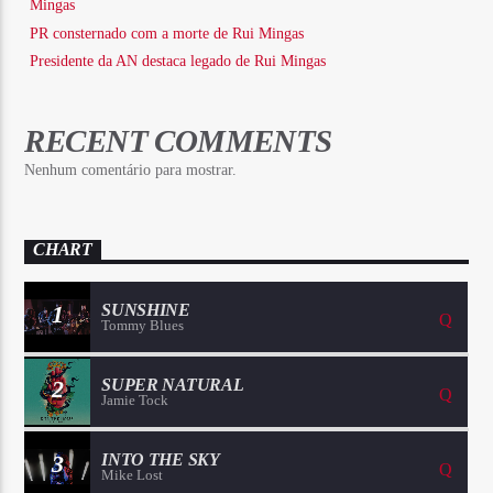
Mingas
PR consternado com a morte de Rui Mingas
Presidente da AN destaca legado de Rui Mingas
RECENT COMMENTS
Nenhum comentário para mostrar.
CHART
1
SUNSHINE
Tommy Blues
2
SUPER NATURAL
Jamie Tock
3
INTO THE SKY
Mike Lost