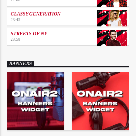
CLASSY GENERATION
23:45
STREETS OF NY
23:58
BANNERS