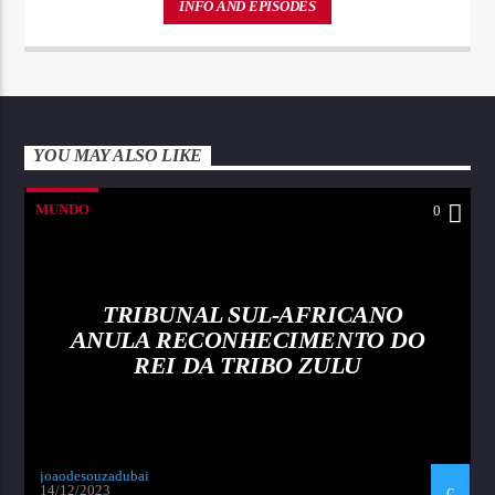
pellentesque varius mauris. Sed eu congue nulla, et tincidunt justo.
INFO AND EPISODES
Aliquam semper faucibus odio id varius. Suspendisse varius laoreet
sodales.
YOU MAY ALSO LIKE
MUNDO
0
TRIBUNAL SUL-AFRICANO
ANULA RECONHECIMENTO DO
REI DA TRIBO ZULU
joaodesouzadubai
14/12/2023