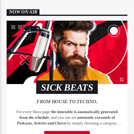
NOW ON AIR
SICK BEATS
FROM HOUSE TO TECHNO.
For every Show page
the timetable is auomatically generated
from the schedule
, and you can set
automatic carousels of
Podcasts, Articles and Charts
by simply choosing a category.
Curabitur id lacus felis. Sed justo mauris, auctor eget tellus nec,