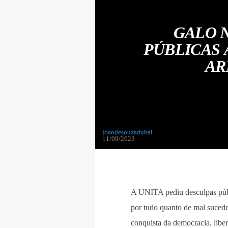
GALO 
PÚBLICAS 
AR
joaodesouzadubai
11/09/2023
A UNITA pediu desculpas públ
por tudo quanto de mal sucede
conquista da democracia, li