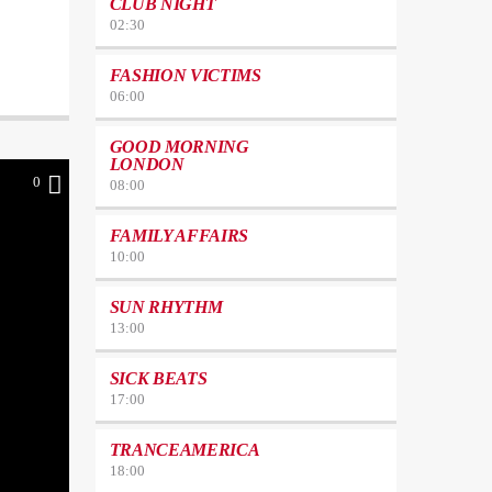
CLUB NIGHT
02:30
FASHION VICTIMS
06:00
GOOD MORNING
LONDON
0
08:00
FAMILY AFFAIRS
10:00
SUN RHYTHM
13:00
SICK BEATS
17:00
TRANCEAMERICA
18:00