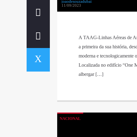
joaodesouzadubai
11/09/2023
A TAAG-Linhas Aéreas de Ango
a primeira da sua história, de
moderna e tecnologicamente op
Localizada no edifício “One Me
albergar […]
NACIONAL