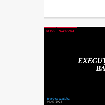
BLOG
NACIONAL
EXECUT
BÁ
joaodesouzadubai
08/09/2023