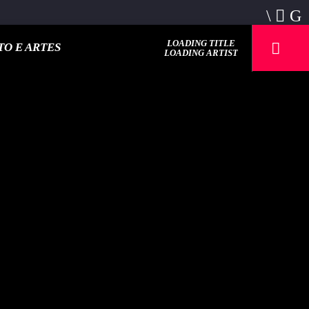
LOADING TITLE
O E ARTES
LOADING ARTIST