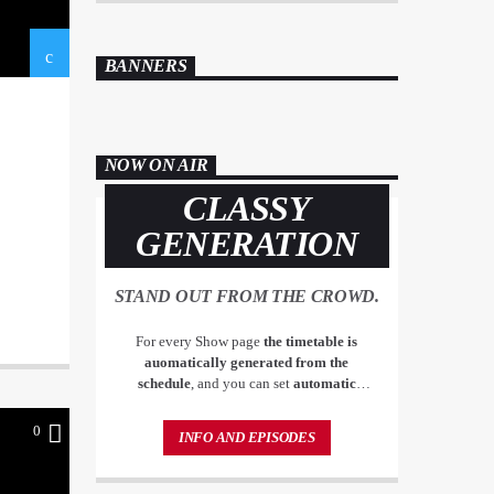
BANNERS
NOW ON AIR
CLASSY
GENERATION
STAND OUT FROM THE CROWD.
For every Show page
the timetable is
auomatically generated from the
schedule
, and you can set
automatic
carousels of Podcasts, Articles and Charts
by simply choosing a category. Curabitur
0
INFO AND EPISODES
id lacus felis. Sed justo mauris, auctor eget
tellus nec, pellentesque varius mauris. Sed
eu congue nulla, et tincidunt justo.