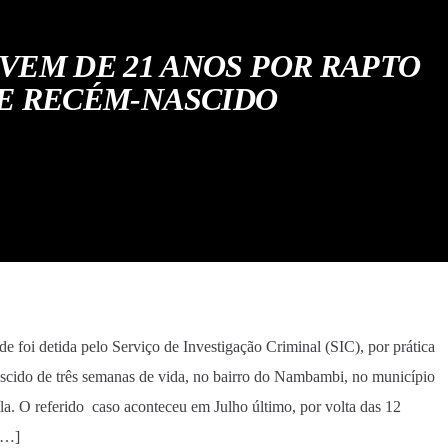
VEM DE 21 ANOS POR RAPTO
E RECÉM-NASCIDO
e foi detida pelo Serviço de Investigação Criminal (SIC), por prática
scido de três semanas de vida, no bairro do Nambambi, no município
a. O referido caso aconteceu em Julho último, por volta das 12
 […]