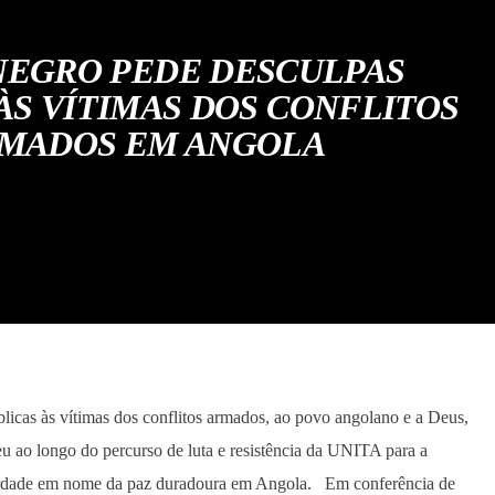
NEGRO PEDE DESCULPAS
ÀS VÍTIMAS DOS CONFLITOS
MADOS EM ANGOLA
icas às vítimas dos conflitos armados, ao povo angolano e a Deus,
u ao longo do percurso de luta e resistência da UNITA para a
berdade em nome da paz duradoura em Angola. Em conferência de