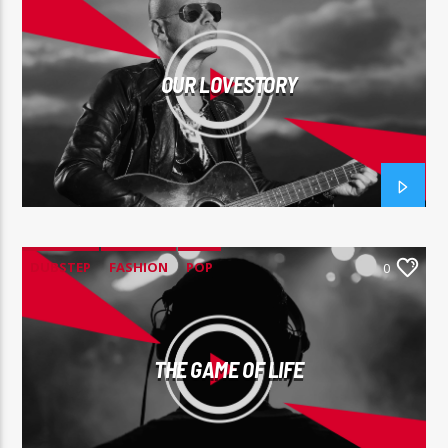
OUR LOVESTORY
DUBSTEP
FASHION
POP
0
THE GAME OF LIFE