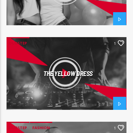
DUBSTEP
1
THE YELLOW DRESS
DUBSTEP
FASHION
1