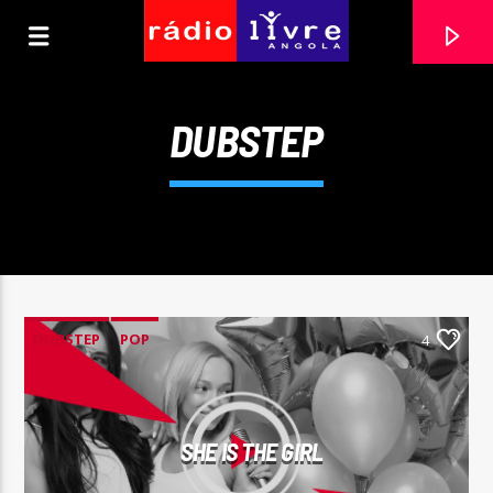
[There are no radio stations in the database]
DUBSTEP
DUBSTEP
POP
4
SHE IS THE GIRL