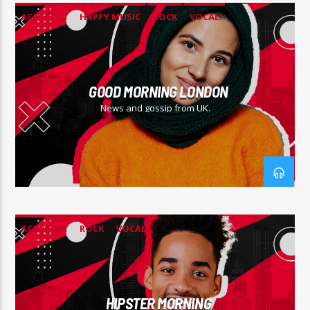
ACOUSTIC
HAPPY MUSIC
ROCK
VOCAL
GOOD MORNING LONDON
News and gossip from UK.
ACOUSTIC
ROCK
VOCAL
HIPSTER MORNING