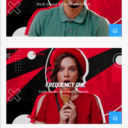
Rock sound for your afternoon.
ACOUSTIC
VOCAL
FREQUENCY ONE
Indie beats and world voices.