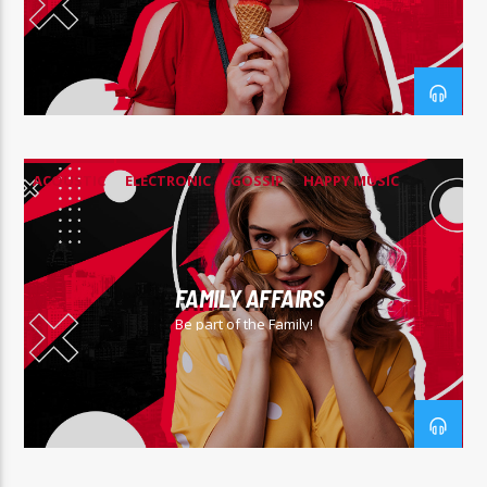
ACOUSTIC
ELECTRONIC
GOSSIP
HAPPY MUSIC
ROCK
FAMILY AFFAIRS
Be part of the Family!