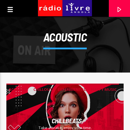
[There are no radio stations in the database]
ACOUSTIC
ACOUSTIC
CHILLOUT
EXPERIMENTAL
HAPPY MUSIC
CHILLBEATS
Take a brake, enjoy your time.